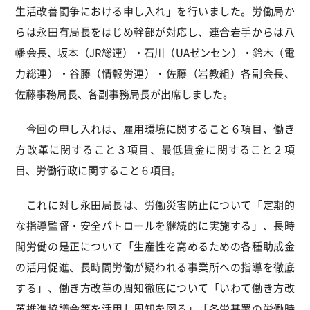
生活改善闘争における申し入れ」を行いました。労働局か
らは永田有局長をはじめ幹部が対応し、連合岩手からは八
幡会長、坂本（JR総連）・石川（UAゼンセン）・鈴木（電
力総連）・谷藤（情報労連）・佐藤（岩教組）各副会長、
佐藤事務局長、各副事務局長が出席しました。
今回の申し入れは、雇用環境に関すること６項目、働き
方改革に関すること３項目、最低賃金に関すること２項
目、労働行政に関すること６項目。
これに対し永田局長は、労働災害防止について「定期的
な指導監督・安全パトロールを継続的に実施する」、長時
間労働の是正について「生産性を高めるための各種助成金
の活用促進、長時間労働が疑われる事業所への指導を徹底
する」、働き方改革の周知徹底について「いわて働き方改
革推進協議会等を活用し周知を図る」「各労基署の労働時