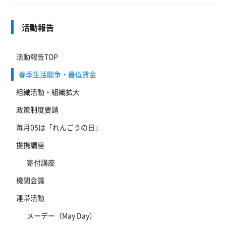
活動報告
活動報告TOP
春季生活闘争・最低賃金
組織活動・組織拡大
政策制度要請
毎月05は「れんごうの日」
提携講座
寄付講座
機関会議
連帯活動
メーデー（May Day）