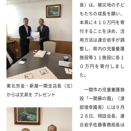
長）は、被災地の子ど
もたちの成長を願い、
本県に４１０万円を寄
付することを決め、活
用方法は連合岩手が調
整し、県内の児童養護
施設等１１施設に各１
０万円を寄付しまし
た。
東北労金・新屋一関支店長（左）
一関市の児童養護施
からは文具を プレゼント
設「一関藤の園」（渡
部俊幸園長）には９月
２８日、岡田会長、連
合岩手佐藤事務局長ほ