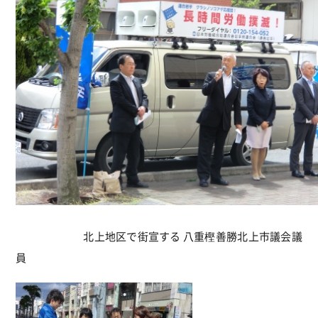
北上地区で街宣する 八重樫善勝北上市議会議
員