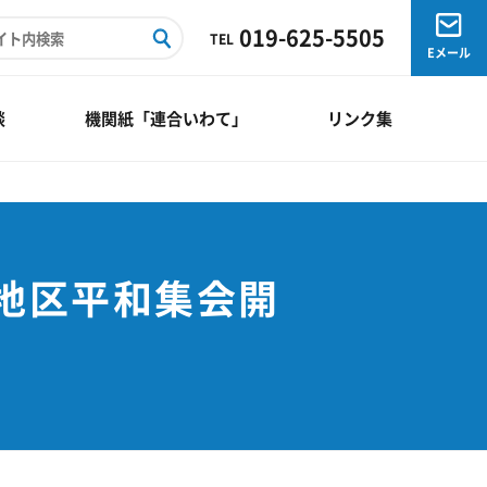
019-625-5505
TEL
Eメール
談
機関紙「連合いわて」
リンク集
慈地区平和集会開