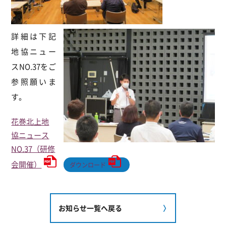
詳細は下記
地協ニュー
スNO.37をご
参照願いま
す。
花巻北上地
協ニュース
NO.37（研修
会開催）
ダウンロード
お知らせ一覧へ戻る